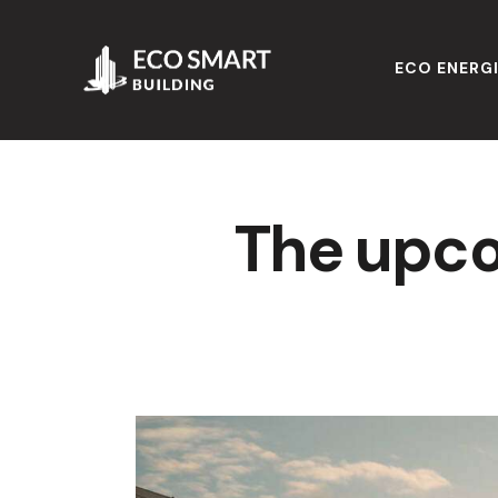
ECO ENERG
The upco