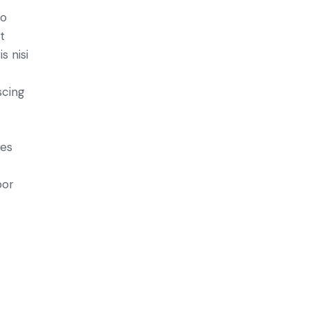
do
t
s nisi
scing
ies
por