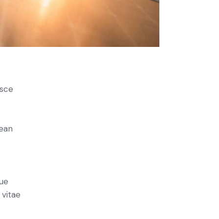
usce
t
nean
ue
 vitae