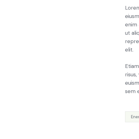
Lorem
eiusm
enim 
ut al
repre
elit.
Etiam
risus
euism
sem e
Ene