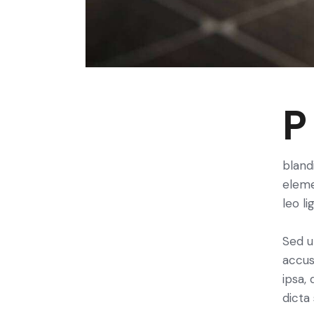
Proin faucibus nec mauris a sodales, sed elementum mi
bland
eleme
leo li
Sed u
accus
ipsa,
dicta