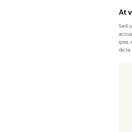
At 
Sed u
accus
ipsa,
dicta 