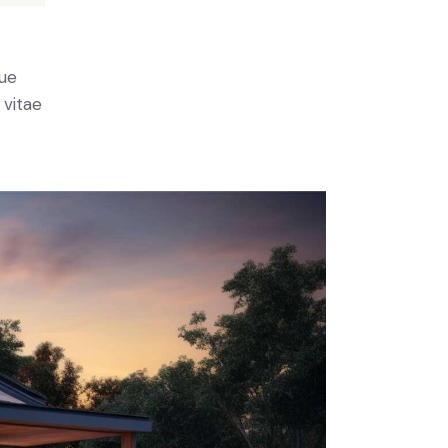
ue
 vitae