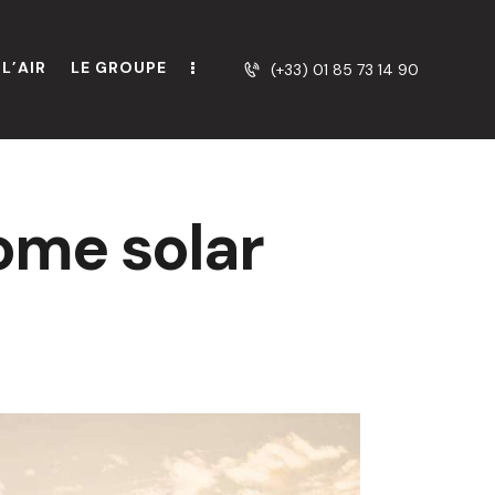
L’AIR
LE GROUPE
(+33) 01 85 73 14 90
ome solar